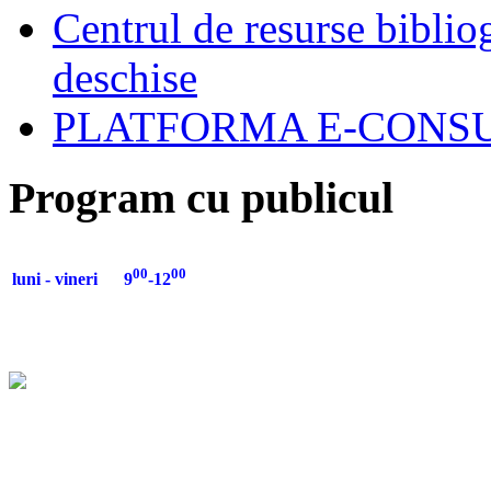
Centrul de resurse biblio
deschise
PLATFORMA E-CONSU
Program cu publicul
00
00
luni - vineri 9
-12