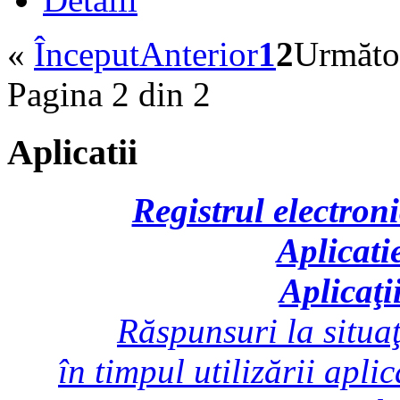
«
Început
Anterior
1
2
Următo
Pagina 2 din 2
Aplicatii
Registrul electroni
Aplicati
Aplicaţi
Răspunsuri la situaţ
în timpul utilizării apli